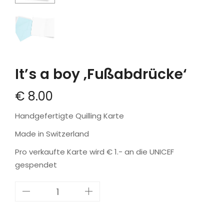
It’s a boy ‚Fußabdrücke‘
€
8.00
Handgefertigte Quilling Karte
Made in Switzerland
Pro verkaufte Karte wird € 1.- an die
UNICEF
gespendet
It's
a
boy